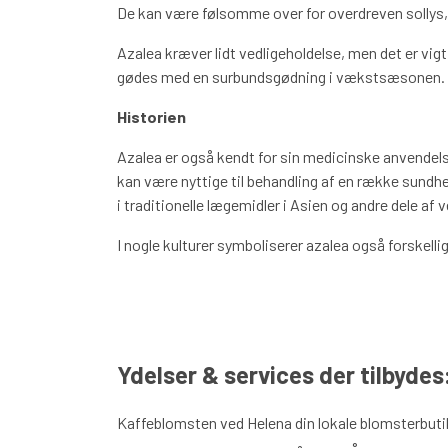
De kan være følsomme over for overdreven sollys, 
Azalea kræver lidt vedligeholdelse, men det er v
gødes med en surbundsgødning i vækstsæsonen.
Historien
Azalea er også kendt for sin medicinske anvendel
kan være nyttige til behandling af en række sund
i traditionelle lægemidler i Asien og andre dele af 
I nogle kulturer symboliserer azalea også forskell
Ydelser & services der tilbydes
Kaffeblomsten ved Helena din lokale blomsterbutik