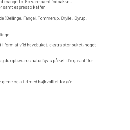
samt mange To-Go vare pænt indpakket.
er samt espresso kaffer
e (Bellinge, Fangel, Tommerup, Brylle , Dyrup,
linge
t i form af vild havebuket, ekstra stor buket, noget
 de opbevares naturligvis på køl, din garanti for
gerne og altid med højkvalitet for øje.