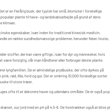
t er en flerårig busk, der typisk har små, blomster i forskellige
 en populær plante til have- og landskabsarbejde på grund af dens
ge klimaer.
cinske egenskaber, især inden for traditionel kinesisk medicin.
ehandle en række sundhedsmæssige problemer, herunder feber, hoste,
der stoffer, der kan være giftige, især for dyr og mennesker, hvis
at være forsigtig, når man håndterer eller forbruger denne plante.
ører lyngfamilien. De er almindelige prydbuske, der ofte dyrkes på
nk, rød, lilla, hvid og gul. Der er omkring 10.000 forskellige sorter
uske til store træer.
ruges ofte til at dekorere haver og udendørs områder. De er også po
 drænet, sur jord med en pH på 4,5-6. De foretrækker også at blive pl