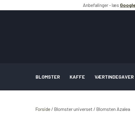
Anbefalinger - læs
Google
BLOMSTER
KAFFE
VÆRTINDEGAVER
BUKETTER INSPIRATION
Forside
Blomster universet
Blomsten Azalea
BRYLLUP SAMT OPGAVER INSPIRATION
SPECIELLE LEJLIGHEDSBUKETTER INSPI