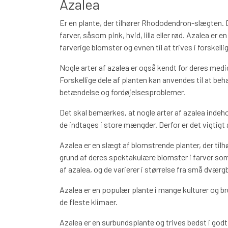
Azalea
BÅREBUKETTER INSPIRATION
Er en plante, der tilhører Rhododendron-slægten. De
farver, såsom pink, hvid, lilla eller rød. Azalea er
farverige blomster og evnen til at trives i forskelli
Nogle arter af azalea er også kendt for deres medi
Forskellige dele af planten kan anvendes til at b
betændelse og fordøjelsesproblemer.
Det skal bemærkes, at nogle arter af azalea indehol
de indtages i store mængder. Derfor er det vigtigt 
Azalea er en slægt af blomstrende planter, der tilh
grund af deres spektakulære blomster i farver som pi
af azalea, og de varierer i størrelse fra små dværgb
Azalea er en populær plante i mange kulturer og b
de fleste klimaer.
Azalea er en surbundsplante og trives bedst i godt