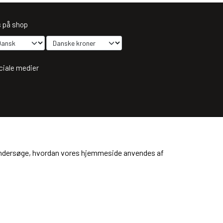
s på shop
ciale medier
dtag vores nyhedsbrev via e-mail
Tilmeld
at undersøge, hvordan vores hjemmeside anvendes af
ere information)