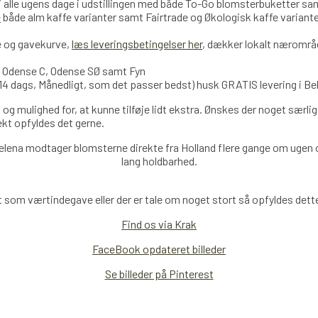
 i alle ugens dage i udstillingen med både To-Go blomsterbuketter 
e
både alm kaffe varianter samt Fairtrade og Økologisk kaffe variant
e og gavekurve,
læs leveringsbetingelser her
, dækker lokalt nærområd
, Odense C, Odense SØ samt Fyn
14 dags, Månedligt, som det passer bedst) husk GRATIS levering i Bel
 og mulighed for, at kunne tilføje lidt ekstra. Ønskes der noget særlig
fekt opfyldes det gerne.
elena modtager blomsterne direkte fra Holland
flere
gange om ugen og
lang holdbarhed.
 som værtindegave eller der er tale om noget stort så opfyldes dette 
Find os via Krak
FaceBook opdateret billeder
Se billeder på Pinterest