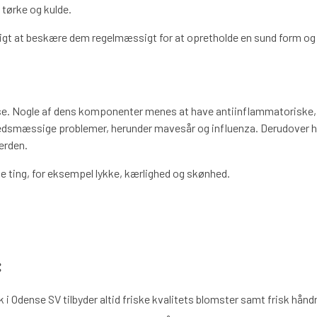
tørke og kulde.
igtigt at beskære dem regelmæssigt for at opretholde en sund form 
se. Nogle af dens komponenter menes at have antiinflammatoriske, 
hedsmæssige problemer, herunder mavesår og influenza. Derudover ha
verden.
ige ting, for eksempel lykke, kærlighed og skønhed.
:
 i Odense SV tilbyder altid friske kvalitets blomster samt frisk hån