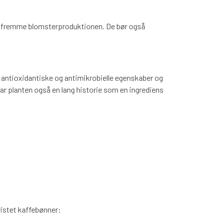
og fremme blomsterproduktionen. De bør også
antioxidantiske og antimikrobielle egenskaber og
r planten også en lang historie som en ingrediens
dristet kaffebønner: