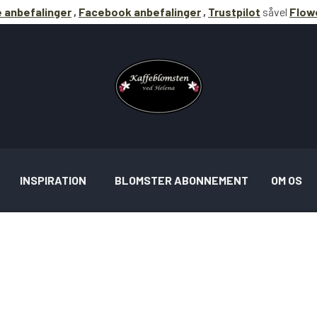
 anbefalinger
,
Facebook anbefalinger
,
Trustpilot
såvel
Flowe
INSPIRATION
BLOMSTER ABONNEMENT
OM OS
RATION