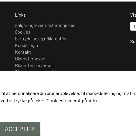
Links
Vi
Salgs- og leveringsbetingelser
Cookies
Fortrydelse og reklamation
So
Kunde login
Kontakt
Blomsternavne
Blomster universet
Blomsternes betydning
Mo
Pasningsvejledning til blomster
Blomster i Odense – Kaffeblomsten ved Helena
 til at personalisere din brugeroplevelse, til markedsføring og til 
(m
ved at trykke på linket 'Cookies' nederst på siden.
ACCEPTER