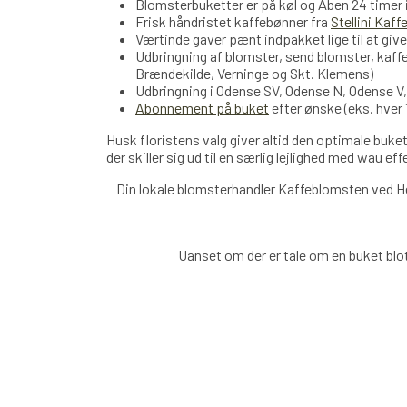
Blomsterbuketter er på køl og Åben 24 timer
Frisk håndristet kaffebønner fra
Stellini Kaff
Værtinde gaver pænt indpakket lige til at give
Udbringning af blomster, send blomster, kaff
Brændekilde, Verninge og Skt. Klemens)
Udbringning i Odense SV, Odense N, Odense V
Abonnement på buket
efter ønske (eks. hver 
Husk floristens valg giver altid den optimale buket
der skiller sig ud til en særlig lejlighed med wau ef
Din lokale blomsterhandler Kaffeblomsten ved H
Uanset om der er tale om en buket blot