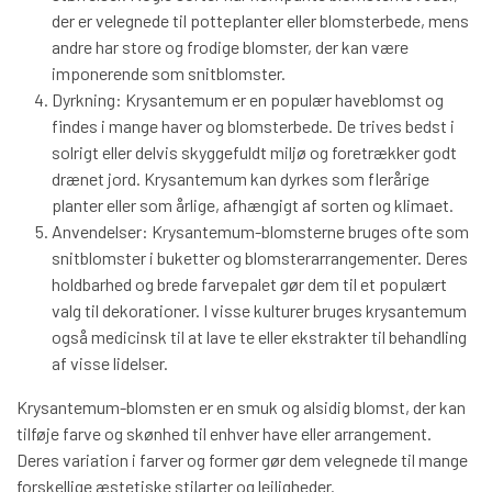
der er velegnede til potteplanter eller blomsterbede, mens
andre har store og frodige blomster, der kan være
imponerende som snitblomster.
Dyrkning: Krysantemum er en populær haveblomst og
findes i mange haver og blomsterbede. De trives bedst i
solrigt eller delvis skyggefuldt miljø og foretrækker godt
drænet jord. Krysantemum kan dyrkes som flerårige
planter eller som årlige, afhængigt af sorten og klimaet.
Anvendelser: Krysantemum-blomsterne bruges ofte som
snitblomster i buketter og blomsterarrangementer. Deres
holdbarhed og brede farvepalet gør dem til et populært
valg til dekorationer. I visse kulturer bruges krysantemum
også medicinsk til at lave te eller ekstrakter til behandling
af visse lidelser.
Krysantemum-blomsten er en smuk og alsidig blomst, der kan
tilføje farve og skønhed til enhver have eller arrangement.
Deres variation i farver og former gør dem velegnede til mange
forskellige æstetiske stilarter og lejligheder.