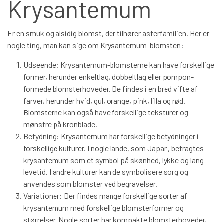
Krysantemum
BÅREBUKETTER INSPIRATION
Er en smuk og alsidig blomst, der tilhører asterfamilien. Her er
nogle ting, man kan sige om Krysantemum-blomsten:
Udseende: Krysantemum-blomsterne kan have forskellige
former, herunder enkeltlag, dobbeltlag eller pompon-
formede blomsterhoveder. De findes i en bred vifte af
farver, herunder hvid, gul, orange, pink, lilla og rød.
Blomsterne kan også have forskellige teksturer og
mønstre på kronblade.
Betydning: Krysantemum har forskellige betydninger i
forskellige kulturer. I nogle lande, som Japan, betragtes
krysantemum som et symbol på skønhed, lykke og lang
levetid. I andre kulturer kan de symbolisere sorg og
anvendes som blomster ved begravelser.
Variationer: Der findes mange forskellige sorter af
krysantemum med forskellige blomsterformer og
størrelser. Nogle sorter har kompakte blomsterhoveder,