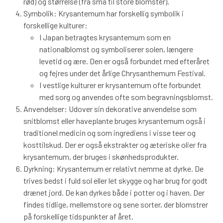
rød) og størrelse (fra små til store blomster).
Symbolik: Krysantemum har forskellig symbolik i
forskellige kulturer:
I Japan betragtes krysantemum som en
nationalblomst og symboliserer solen, længere
levetid og ære. Den er også forbundet med efteråret
og fejres under det årlige Chrysanthemum Festival.
I vestlige kulturer er krysantemum ofte forbundet
med sorg og anvendes ofte som begravningsblomst.
Anvendelser: Udover sin dekorative anvendelse som
snitblomst eller haveplante bruges krysantemum også i
traditionel medicin og som ingrediens i visse teer og
kosttilskud. Der er også ekstrakter og æteriske olier fra
krysantemum, der bruges i skønhedsprodukter.
Dyrkning: Krysantemum er relativt nemme at dyrke. De
trives bedst i fuld sol eller let skygge og har brug for godt
drænet jord. De kan dyrkes både i potter og i haven. Der
findes tidlige, mellemstore og sene sorter, der blomstrer
på forskellige tidspunkter af året.