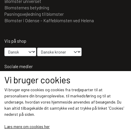
Blomster universet
Blomsternes betydning
Pasningsvejledning til blomster
Blomster i Odense – Kaffeblomsten ved Helena
Vis på shop
Sociale medier
Vi bruger cookies
Vi bruger egne cookies og cookies fra tredjeparter til at
personalisere din brugeroplevelse, til markedsføring og til at
Modtag vores nyhedsbrev via e-mail
undersøge, hvordan vores hjemmeside anvendes af besøgende. Du
kan altid tilbagekalde dit samtykke ved at trykke på linket 'Cookies'
Tilmeld
nederst på siden.
(mere information)
Læs mere om cookies her