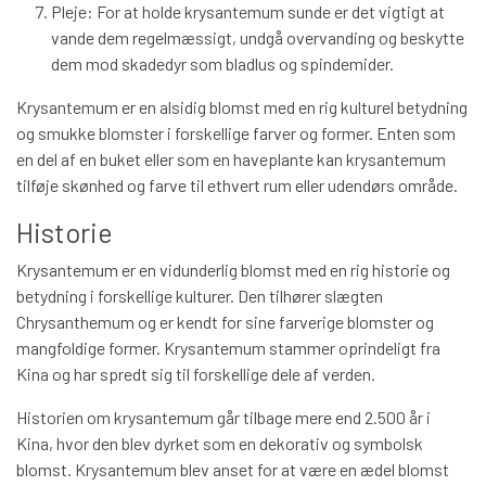
Pleje: For at holde krysantemum sunde er det vigtigt at
vande dem regelmæssigt, undgå overvanding og beskytte
dem mod skadedyr som bladlus og spindemider.
Krysantemum er en alsidig blomst med en rig kulturel betydning
og smukke blomster i forskellige farver og former. Enten som
en del af en buket eller som en haveplante kan krysantemum
tilføje skønhed og farve til ethvert rum eller udendørs område.
Historie
Krysantemum er en vidunderlig blomst med en rig historie og
betydning i forskellige kulturer. Den tilhører slægten
Chrysanthemum og er kendt for sine farverige blomster og
mangfoldige former. Krysantemum stammer oprindeligt fra
Kina og har spredt sig til forskellige dele af verden.
Historien om krysantemum går tilbage mere end 2.500 år i
Kina, hvor den blev dyrket som en dekorativ og symbolsk
blomst. Krysantemum blev anset for at være en ædel blomst