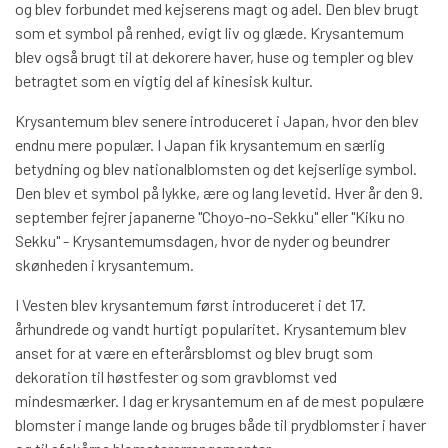
og blev forbundet med kejserens magt og adel. Den blev brugt
som et symbol på renhed, evigt liv og glæde. Krysantemum
blev også brugt til at dekorere haver, huse og templer og blev
betragtet som en vigtig del af kinesisk kultur.
Krysantemum blev senere introduceret i Japan, hvor den blev
endnu mere populær. I Japan fik krysantemum en særlig
betydning og blev nationalblomsten og det kejserlige symbol.
Den blev et symbol på lykke, ære og lang levetid. Hver år den 9.
september fejrer japanerne "Choyo-no-Sekku" eller "Kiku no
Sekku" - Krysantemumsdagen, hvor de nyder og beundrer
skønheden i krysantemum.
I Vesten blev krysantemum først introduceret i det 17.
århundrede og vandt hurtigt popularitet. Krysantemum blev
anset for at være en efterårsblomst og blev brugt som
dekoration til høstfester og som gravblomst ved
mindesmærker. I dag er krysantemum en af de mest populære
blomster i mange lande og bruges både til prydblomster i haver