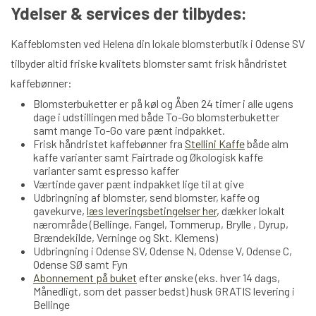
Ydelser & services der tilbydes:
Kaffeblomsten ved Helena din lokale blomsterbutik i Odense SV
tilbyder altid friske kvalitets blomster samt frisk håndristet
kaffebønner:
Blomsterbuketter er på køl og Åben 24 timer i alle ugens
dage i udstillingen med både To-Go blomsterbuketter
samt mange To-Go vare pænt indpakket.
Frisk håndristet kaffebønner fra
Stellini Kaffe
både alm
kaffe varianter samt Fairtrade og Økologisk kaffe
varianter samt espresso kaffer
Værtinde gaver pænt indpakket lige til at give
Udbringning af blomster, send blomster, kaffe og
gavekurve,
læs leveringsbetingelser her
, dækker lokalt
nærområde (Bellinge, Fangel, Tommerup, Brylle , Dyrup,
Brændekilde, Verninge og Skt. Klemens)
Udbringning i Odense SV, Odense N, Odense V, Odense C,
Odense SØ samt Fyn
Abonnement på buket
efter ønske (eks. hver 14 dags,
Månedligt, som det passer bedst) husk GRATIS levering i
Bellinge