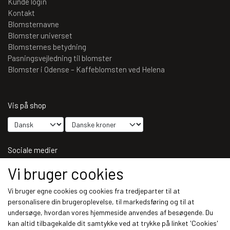
Kunde login
Kontakt
Blomsternavne
Blomster universet
Blomsternes betydning
Pasningsvejledning til blomster
Blomster i Odense – Kaffeblomsten ved Helena
Vis på shop
Sociale medier
Vi bruger cookies
Vi bruger egne cookies og cookies fra tredjeparter til at
personalisere din brugeroplevelse, til markedsføring og til at
Modtag vores nyhedsbrev via e-mail
undersøge, hvordan vores hjemmeside anvendes af besøgende. Du
kan altid tilbagekalde dit samtykke ved at trykke på linket 'Cookies'
Tilmeld