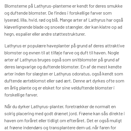
Blomsterne på Lathyrus-planterne er kendt for deres smukke
og duftende blomster. De findes i forskellige farver som
lyserød, lilla, hvid, rød og blå. Mange arter af Lathyrus har også
kløverlignende blade og snoede stængler, der kan klatre op ad
hegn, espalier eller andre støttestrukturer.
Lathyrus er populære haveplanter på grund af deres attraktive
blomster og evnen til at tilføje farve og duft til haven. Nogle
arter af Lathyrus bruges også som snitblomster på grund af
deres langvarige og duftende blomster. En af de mest kendte
arter inden for slægten er Lathyrus odoratus, også kendt som
duftende ærteblomst eller sød ært. Denne art dyrkes ofte som
en årlig plante og er elsket for sine velduftende blomster i
forskellige farver.
Når du dyrker Lathyrus-planter, foretrækker de normalt en
solrig placering med godt drænet jord. Frøene kan sås direkte i
haven om foråret eller tidligt om efteråret. Det er også muligt
at frøene indendørs og transplantere dem ud, når faren for