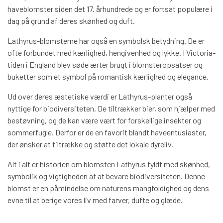
haveblomster siden det 17. århundrede og er fortsat populære i
dag på grund af deres skønhed og duft.
Lathyrus-blomsterne har også en symbolsk betydning. De er
ofte forbundet med kærlighed, hengivenhed og lykke. I Victoria-
tiden i England blev søde ærter brugt i blomsteropsatser og
buketter som et symbol på romantisk kærlighed og elegance.
Ud over deres æstetiske værdi er Lathyrus-planter også
nyttige for biodiversiteten. De tiltrækker bier, som hjælper med
bestøvning, og de kan være vært for forskellige insekter og
sommerfugle. Derfor er de en favorit blandt haveentusiaster,
der ønsker at tiltrække og støtte det lokale dyreliv.
Alt i alt er historien om blomsten Lathyrus fyldt med skønhed,
symbolik og vigtigheden af at bevare biodiversiteten. Denne
blomst er en påmindelse om naturens mangfoldighed og dens
evne til at berige vores liv med farver, dufte og glæde.