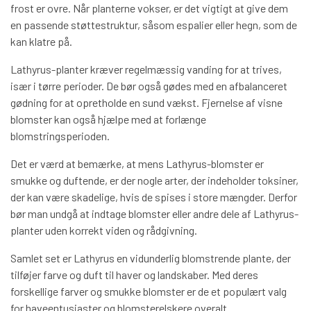
frost er ovre. Når planterne vokser, er det vigtigt at give dem
en passende støttestruktur, såsom espalier eller hegn, som de
kan klatre på.
Lathyrus-planter kræver regelmæssig vanding for at trives,
især i tørre perioder. De bør også gødes med en afbalanceret
gødning for at opretholde en sund vækst. Fjernelse af visne
blomster kan også hjælpe med at forlænge
blomstringsperioden.
Det er værd at bemærke, at mens Lathyrus-blomster er
smukke og duftende, er der nogle arter, der indeholder toksiner,
der kan være skadelige, hvis de spises i store mængder. Derfor
bør man undgå at indtage blomster eller andre dele af Lathyrus-
planter uden korrekt viden og rådgivning.
Samlet set er Lathyrus en vidunderlig blomstrende plante, der
tilføjer farve og duft til haver og landskaber. Med deres
forskellige farver og smukke blomster er de et populært valg
for haveentusiaster og blomsterelskere overalt.