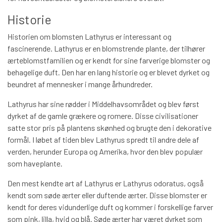
Historie
Historien om blomsten Lathyrus er interessant og
fascinerende. Lathyrus er en blomstrende plante, der tilhører
ærteblomstfamilien og er kendt for sine farverige blomster og
behagelige duft. Den har en lang historie og er blevet dyrket og
beundret af mennesker i mange århundreder.
Lathyrus har sine rødder i Middelhavsområdet og blev først
dyrket af de gamle grækere og romere. Disse civilisationer
satte stor pris på plantens skønhed og brugte den i dekorative
formål. I løbet af tiden blev Lathyrus spredt til andre dele af
verden, herunder Europa og Amerika, hvor den blev populær
som haveplante.
Den mest kendte art af Lathyrus er Lathyrus odoratus, også
kendt som søde ærter eller duftende ærter. Disse blomster er
kendt for deres vidunderlige duft og kommer i forskellige farver
som pink, lilla, hvid og blå. Søde ærter har været dyrket som