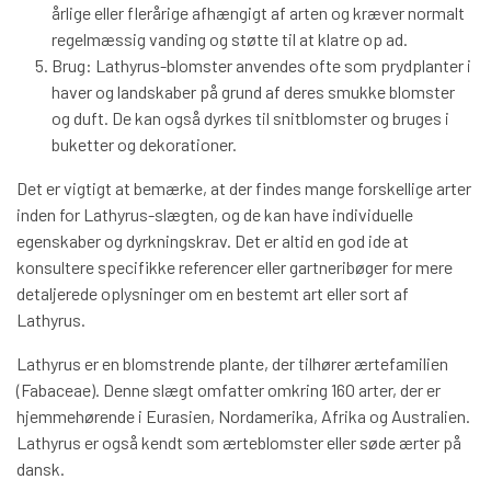
årlige eller flerårige afhængigt af arten og kræver normalt
regelmæssig vanding og støtte til at klatre op ad.
Brug: Lathyrus-blomster anvendes ofte som prydplanter i
haver og landskaber på grund af deres smukke blomster
og duft. De kan også dyrkes til snitblomster og bruges i
buketter og dekorationer.
Det er vigtigt at bemærke, at der findes mange forskellige arter
inden for Lathyrus-slægten, og de kan have individuelle
egenskaber og dyrkningskrav. Det er altid en god ide at
konsultere specifikke referencer eller gartneribøger for mere
detaljerede oplysninger om en bestemt art eller sort af
Lathyrus.
Lathyrus er en blomstrende plante, der tilhører ærtefamilien
(Fabaceae). Denne slægt omfatter omkring 160 arter, der er
hjemmehørende i Eurasien, Nordamerika, Afrika og Australien.
Lathyrus er også kendt som ærteblomster eller søde ærter på
dansk.