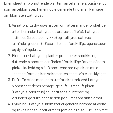
BÅREBUKETTER INSPIRATION
Er en slægt af blomstrende planter i ærtefamilien, også kendt
som ærteblomster. Her er nogle generelle ting, man kan sige
om blomsten Lathyrus:
Variation: Lathyrus-slægten omfatter mange forskellige
arter, herunder Lathyrus odoratus (duftpis), Lathyrus
latifolius (bredbladet vikke) og Lathyrus sativus
(almindelig lusern). Disse arter har forskellige egenskaber
og dyrkningskrav.
Blomster: Lathyrus-planter producerer smukke og
duftende blomster, der findes i forskellige farver, såsom
pink, lilla, hvid og blå. Blomsterne har typisk en ærte-
lignende form og kan vokse enten enkeltvis eller i klynger.
Duft: En af de mest karakteristiske træk ved Lathyrus-
blomster er deres behagelige duft. Især duftpisen
(Lathyrus odoratus) er kendt for sin intense og
vidunderlige duft, der gør den populær som snitblomst.
Dyrkning: Lathyrus-blomster er generelt nemme at dyrke
og trives bedst i godt drænet jord og fuld sol. De kan være