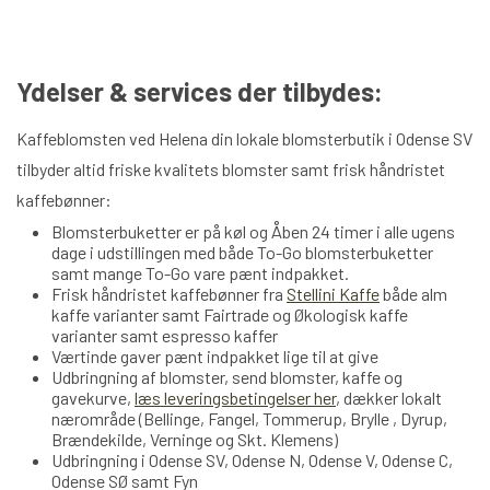
Ydelser & services der tilbydes:
Kaffeblomsten ved Helena din lokale blomsterbutik i Odense SV
tilbyder altid friske kvalitets blomster samt frisk håndristet
kaffebønner:
Blomsterbuketter er på køl og Åben 24 timer i alle ugens
dage i udstillingen med både To-Go blomsterbuketter
samt mange To-Go vare pænt indpakket.
Frisk håndristet kaffebønner fra
Stellini Kaffe
både alm
kaffe varianter samt Fairtrade og Økologisk kaffe
varianter samt espresso kaffer
Værtinde gaver pænt indpakket lige til at give
Udbringning af blomster, send blomster, kaffe og
gavekurve,
læs leveringsbetingelser her
, dækker lokalt
nærområde (Bellinge, Fangel, Tommerup, Brylle , Dyrup,
Brændekilde, Verninge og Skt. Klemens)
Udbringning i Odense SV, Odense N, Odense V, Odense C,
Odense SØ samt Fyn