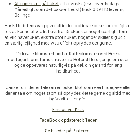
Abonnement på buket
efter ønske (eks. hver 14 dags,
Månedligt, som det passer bedst) husk GRATIS levering i
Bellinge
Husk floristens valg giver altid den optimale buket og mulighed
for, at kunne tilføje lidt ekstra. Ønskes der noget særligt i form
af vild havebuket, ekstra stor buket, noget der skiller sig ud til
en særlig lejlighed med wau effekt opfyldes det gerne.
Din lokale blomsterhandler Kaffeblomsten ved Helena
modtager blomsterne direkte fra Holland
flere
gange om ugen
og de opbevares naturligvis på køl, din garanti for lang
holdbarhed.
Uanset om der er tale om en buket blot som værtindegave eller
der er tale om noget stort så opfyldes dette gerne og altid med
højkvalitet for øje.
Find os via Krak
FaceBook opdateret billeder
Se billeder på Pinterest