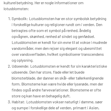
BÅREBUKETTER INSPIRATION
kulturel betydning. Her er nogle informationer om
lotusblomsten:
Symbolik: Lotusblomsten har en stor symbolsk betydning
i forskellige kulturer og religioner rundt om i verden. Den
betragtes ofte som et symbol på renhed, åndelig
opvågnen, skønhed, renhed af sindet og genfødsel.
Lotusblomsten er kendt for sin evne til at vokse i mudrede
vandområder, men den rejser sig elegant og ubesmittet
over vandoverfladen, hvilket symboliserer transcendens
og oplysning.
Udseende: Lotusblomsten er kendt for sin karakteristiske
udseende. Den har store, flade eller let buede
blomsterblade, der danner en skål- eller tallerkenlignende
form. Blomsterne kan være hvide eller lyserøde, men der
findes også andre farvevariationer. Blomsterne er ofte
store og kan have en behagelig duft.
Habitat: Lotusblomsten vokser naturligt i damme, søer
og sumpe i forskellige dele af verden, primært i Asien,