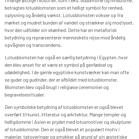
I mange østlige filosofier, som f.eks. buddhisme og hinduisme,
betragtes lotusblomsten som et helligt symbol for renhed,
oplysning og åndelig vækst. Lotusblomsten vokser op fra
mørket og mudret bunden af vandet og strækker sig mod lyset,
hvor den udfolder sin skønhed. Dette har en metaforisk
betydning og repræsenterer menneskets rejse mod åndelig
opvågnen og transcendens.
Lotusblomsten har også en særlig betydning i Egypten, hvor
den blev anset for at være et symbol på genfødsel og
udødelighed. I de gamle egyptiske kunstværker kan man ofte
se guder og gudinder, der er afbildet med lotusblomster.
Blomsten blev også brugt i religiøse ceremonier og
begravelsesritualer.
Den symbolske betydning af lotusblomsten er også blevet
overført til kunst, litteratur og arkitektur. Mange templer og
helligdomme i Asien er prydet med lotusmotiver og skulpturer
af lotusblomster. Den er også blevet et populært motiv i
malerier, tatoveringer og smykker på grund af sin æstetiske