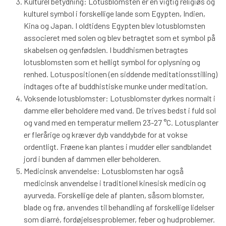
Kulturel betydning: Lotusblomsten er en vigtig religiøs og
kulturel symbol i forskellige lande som Egypten, Indien,
Kina og Japan. I oldtidens Egypten blev lotusblomsten
associeret med solen og blev betragtet som et symbol på
skabelsen og genfødslen. I buddhismen betragtes
lotusblomsten som et helligt symbol for oplysning og
renhed. Lotuspositionen (en siddende meditationsstilling)
indtages ofte af buddhistiske munke under meditation.
Voksende lotusblomster: Lotusblomster dyrkes normalt i
damme eller beholdere med vand. De trives bedst i fuld sol
og vand med en temperatur mellem 23-27 °C. Lotusplanter
er flerårige og kræver dyb vanddybde for at vokse
ordentligt. Frøene kan plantes i mudder eller sandblandet
jord i bunden af dammen eller beholderen.
Medicinsk anvendelse: Lotusblomsten har også
medicinsk anvendelse i traditionel kinesisk medicin og
ayurveda. Forskellige dele af planten, såsom blomster,
blade og frø, anvendes til behandling af forskellige lidelser
som diarré, fordøjelsesproblemer, feber og hudproblemer.