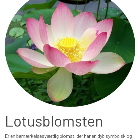
VÆRTINDEGAVER
INSPIRATION
BUKETTER INSPIRATION
BLOMSTER ABONNEMENT
BRYLLUP SAMT OPGAVER
OM OS
INSPIRATION
SPECIELLE LEJLIGHEDSBUKETTER
KONTAKT/LEVERING
Lotusblomsten
INSPIRATION
GAVEKORT
Er en bemærkelsesværdig blomst, der har en dyb symbolsk og