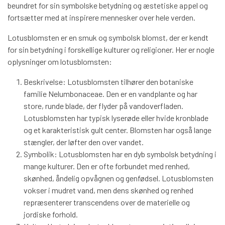
beundret for sin symbolske betydning og æstetiske appel og
fortsætter med at inspirere mennesker over hele verden.
Lotusblomsten er en smuk og symbolsk blomst, der er kendt
for sin betydning i forskellige kulturer og religioner. Her er nogle
oplysninger om lotusblomsten:
Beskrivelse: Lotusblomsten tilhører den botaniske
familie Nelumbonaceae. Den er en vandplante og har
store, runde blade, der flyder på vandoverfladen.
Lotusblomsten har typisk lyserøde eller hvide kronblade
og et karakteristisk gult center. Blomsten har også lange
stængler, der løfter den over vandet.
Symbolik: Lotusblomsten har en dyb symbolsk betydning i
mange kulturer. Den er ofte forbundet med renhed,
skønhed, åndelig opvågnen og genfødsel. Lotusblomsten
vokser i mudret vand, men dens skønhed og renhed
repræsenterer transcendens over de materielle og
jordiske forhold.