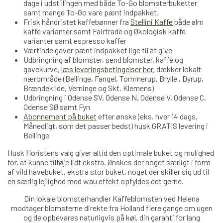
dage i udstillingen med både To-Go blomsterbuketter
samt mange To-Go vare pænt indpakket.
Frisk håndristet kaffebønner fra
Stellini Kaffe
både alm
kaffe varianter samt Fairtrade og Økologisk kaffe
varianter samt espresso kaffer
Værtinde gaver pænt indpakket lige til at give
Udbringning af blomster, send blomster, kaffe og
gavekurve,
læs leveringsbetingelser her
, dækker lokalt
nærområde (Bellinge, Fangel, Tommerup, Brylle , Dyrup,
Brændekilde, Verninge og Skt. Klemens)
Udbringning i Odense SV, Odense N, Odense V, Odense C,
Odense SØ samt Fyn
Abonnement på buket
efter ønske (eks. hver 14 dags,
Månedligt, som det passer bedst) husk GRATIS levering i
Bellinge
Husk floristens valg giver altid den optimale buket og mulighed
for, at kunne tilføje lidt ekstra. Ønskes der noget særligt i form
af vild havebuket, ekstra stor buket, noget der skiller sig ud til
en særlig lejlighed med wau effekt opfyldes det gerne.
Din lokale blomsterhandler Kaffeblomsten ved Helena
modtager blomsterne direkte fra Holland
flere
gange om ugen
og de opbevares naturligvis på køl, din garanti for lang