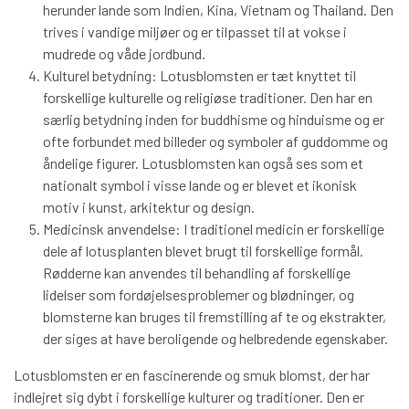
herunder lande som Indien, Kina, Vietnam og Thailand. Den
trives i vandige miljøer og er tilpasset til at vokse i
mudrede og våde jordbund.
Kulturel betydning: Lotusblomsten er tæt knyttet til
forskellige kulturelle og religiøse traditioner. Den har en
særlig betydning inden for buddhisme og hinduisme og er
ofte forbundet med billeder og symboler af guddomme og
åndelige figurer. Lotusblomsten kan også ses som et
nationalt symbol i visse lande og er blevet et ikonisk
motiv i kunst, arkitektur og design.
Medicinsk anvendelse: I traditionel medicin er forskellige
dele af lotusplanten blevet brugt til forskellige formål.
Rødderne kan anvendes til behandling af forskellige
lidelser som fordøjelsesproblemer og blødninger, og
blomsterne kan bruges til fremstilling af te og ekstrakter,
der siges at have beroligende og helbredende egenskaber.
Lotusblomsten er en fascinerende og smuk blomst, der har
indlejret sig dybt i forskellige kulturer og traditioner. Den er