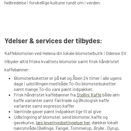
helbredelse i forskellige kulturer rundt om i verden.
Ydelser & services der tilbydes:
Kaffeblomsten ved Helena din lokale blomsterbutik i Odense SV
tilbyder altid friske kvalitets blomster samt frisk håndristet
kaffebønner:
Blomsterbuketter er på køl og Åben 24 timer i alle ugens
dage i udstillingen med både To-Go blomsterbuketter
samt mange To-Go vare pænt indpakket.
Frisk håndristet kaffebønner fra
Stellini Kaffe
både alm
kaffe varianter samt Fairtrade og Økologisk kaffe
varianter samt espresso kaffer
Værtinde gaver pænt indpakket lige til at give
Udbringning af blomster, send blomster, kaffe og
gavekurve,
læs leveringsbetingelser her
, dækker lokalt
nærområde (Bellinge, Fangel, Tommerup, Brylle , Dyrup,