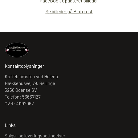
FaceBook opdateret billeder
Se billeder på Pinterest
Kontaktoplysninger
Kaffeblomsten ved Helena
Hækkehusvej 79, Bellinge
5250 Odense SV
Telefon: 53637127
CVR: 41192062
Links
Salgs- og leveringsbetingelser