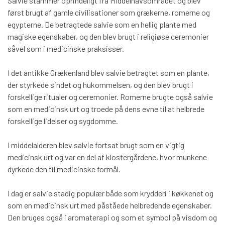
Salvie stammer oprindeligt fra Middelhavsområdet og blev
først brugt af gamle civilisationer som grækerne, romerne og
egypterne. De betragtede salvie som en hellig plante med
magiske egenskaber, og den blev brugt i religiøse ceremonier
såvel som i medicinske praksisser.
I det antikke Grækenland blev salvie betragtet som en plante,
der styrkede sindet og hukommelsen, og den blev brugt i
forskellige ritualer og ceremonier. Romerne brugte også salvie
som en medicinsk urt og troede på dens evne til at helbrede
forskellige lidelser og sygdomme.
I middelalderen blev salvie fortsat brugt som en vigtig
medicinsk urt og var en del af klostergårdene, hvor munkene
dyrkede den til medicinske formål.
I dag er salvie stadig populær både som krydderi i køkkenet og
som en medicinsk urt med påståede helbredende egenskaber.
Den bruges også i aromaterapi og som et symbol på visdom og