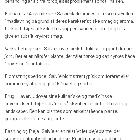
behandling af alt fra fordøjelsesproblemer til ondt i halsen.
Kulinariske Anvendelser: Salvieblade bruges ofte som krydderi
i madlavning på grund af deres karakteristiske smag og aroma.
De kan tilføjes til kødretter, supper, saucer og stuffing for at
give en subtilt krydret smag.
Vækstbetingelser: Salvie trives bedst i fuld sol og godt drænet
jord. Det er en hårdfør plante, der tåler tørke og kan dyrkes både
i haver og i containere.
Blomstringsperiode: Salvie blomstrer typisk om foråret eller
sommeren, afhængigt af klimaet og sorten.
Brug i Haver: Udover sine kulinariske og medicinske
anvendelser tilføjer salvie også skønhed og duft til haver og
landskaber. Den kan plantes som enkeltstående plante, i
grupper eller som kantplante.
Pasning og Pleje: Salvie er en relativt let plejeplante, der
kræver minimal vedligeholdelse. Regelmæssig vanding og