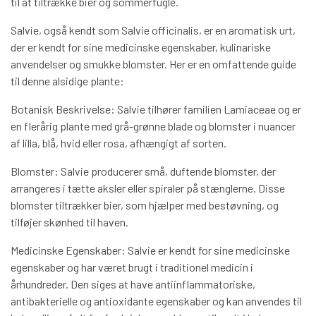
til at tiltrække bier og sommerfugle.
Salvie, også kendt som Salvie officinalis, er en aromatisk urt,
der er kendt for sine medicinske egenskaber, kulinariske
anvendelser og smukke blomster. Her er en omfattende guide
til denne alsidige plante:
Botanisk Beskrivelse: Salvie tilhører familien Lamiaceae og er
en flerårig plante med grå-grønne blade og blomster i nuancer
af lilla, blå, hvid eller rosa, afhængigt af sorten.
Blomster: Salvie producerer små, duftende blomster, der
arrangeres i tætte aksler eller spiraler på stænglerne. Disse
blomster tiltrækker bier, som hjælper med bestøvning, og
tilføjer skønhed til haven.
Medicinske Egenskaber: Salvie er kendt for sine medicinske
egenskaber og har været brugt i traditionel medicin i
århundreder. Den siges at have antiinflammatoriske,
antibakterielle og antioxidante egenskaber og kan anvendes til