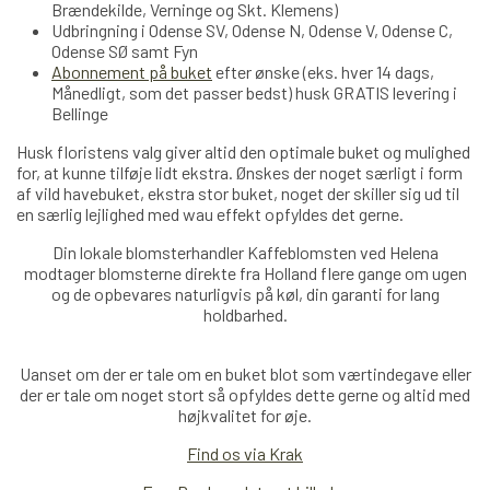
Brændekilde, Verninge og Skt. Klemens)
Udbringning i Odense SV, Odense N, Odense V, Odense C,
Odense SØ samt Fyn
Abonnement på buket
efter ønske (eks. hver 14 dags,
Månedligt, som det passer bedst) husk GRATIS levering i
Bellinge
Husk floristens valg giver altid den optimale buket og mulighed
for, at kunne tilføje lidt ekstra. Ønskes der noget særligt i form
af vild havebuket, ekstra stor buket, noget der skiller sig ud til
en særlig lejlighed med wau effekt opfyldes det gerne.
Din lokale blomsterhandler Kaffeblomsten ved Helena
modtager blomsterne direkte fra Holland
flere
gange om ugen
og de opbevares naturligvis på køl, din garanti for lang
holdbarhed.
Uanset om der er tale om en buket blot som værtindegave eller
der er tale om noget stort så opfyldes dette gerne og altid med
højkvalitet for øje.
Find os via Krak