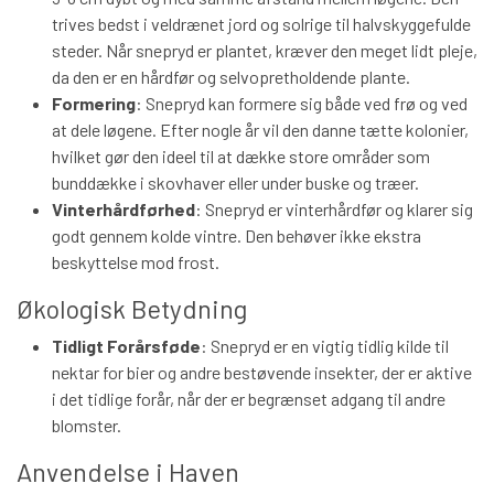
trives bedst i veldrænet jord og solrige til halvskyggefulde
steder. Når snepryd er plantet, kræver den meget lidt pleje,
da den er en hårdfør og selvopretholdende plante.
Formering
: Snepryd kan formere sig både ved frø og ved
at dele løgene. Efter nogle år vil den danne tætte kolonier,
hvilket gør den ideel til at dække store områder som
bunddække i skovhaver eller under buske og træer.
Vinterhårdførhed
: Snepryd er vinterhårdfør og klarer sig
godt gennem kolde vintre. Den behøver ikke ekstra
beskyttelse mod frost.
Økologisk Betydning
Tidligt Forårsføde
: Snepryd er en vigtig tidlig kilde til
nektar for bier og andre bestøvende insekter, der er aktive
i det tidlige forår, når der er begrænset adgang til andre
blomster.
Anvendelse i Haven