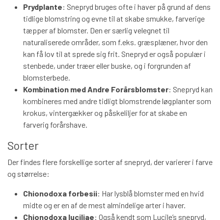
Prydplante
: Snepryd bruges ofte i haver på grund af dens
tidlige blomstring og evne til at skabe smukke, farverige
tæpper af blomster. Den er særlig velegnet til
naturaliserede områder, som f.eks. græsplæner, hvor den
kan få lov til at sprede sig frit. Snepryd er også populær i
stenbede, under træer eller buske, og i forgrunden af
blomsterbede.
Kombination med Andre Forårsblomster
: Snepryd kan
kombineres med andre tidligt blomstrende løgplanter som
krokus, vintergækker og påskeliljer for at skabe en
farverig forårshave.
Sorter
Der findes flere forskellige sorter af snepryd, der varierer i farve
og størrelse:
Chionodoxa forbesii
: Har lysblå blomster med en hvid
midte og er en af de mest almindelige arter i haver.
Chionodoxa luciliae
: Også kendt som Lucile’s snepryd,