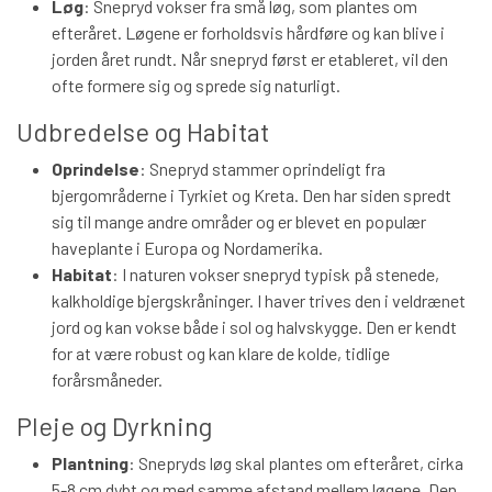
Løg
: Snepryd vokser fra små løg, som plantes om
efteråret. Løgene er forholdsvis hårdføre og kan blive i
jorden året rundt. Når snepryd først er etableret, vil den
ofte formere sig og sprede sig naturligt.
Udbredelse og Habitat
Oprindelse
: Snepryd stammer oprindeligt fra
bjergområderne i Tyrkiet og Kreta. Den har siden spredt
sig til mange andre områder og er blevet en populær
haveplante i Europa og Nordamerika.
Habitat
: I naturen vokser snepryd typisk på stenede,
kalkholdige bjergskråninger. I haver trives den i veldrænet
jord og kan vokse både i sol og halvskygge. Den er kendt
for at være robust og kan klare de kolde, tidlige
forårsmåneder.
Pleje og Dyrkning
Plantning
: Snepryds løg skal plantes om efteråret, cirka
5-8 cm dybt og med samme afstand mellem løgene. Den