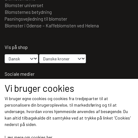
Blomster universet
Blomsternes betydning
Pasningsvejledning til blomster
Blomster i Odense – Kaffeblomsten ved Helena
Vis på shop
Sociale medier
Vi bruger cookies
Vi bruger egne cookies og cookies fra tredjeparter til at
personalisere din brugeroplevelse, til markedsføring og til at
Modtag vores nyhedsbrev via e-mail
undersøge, hvordan vores hjemmeside anvendes af besøgende. Du
kan altid tilbagekalde dit samtykke ved at trykke på linket 'Cookies'
Tilmeld
nederst på siden.
(mere information)
Læs mere om cookies her