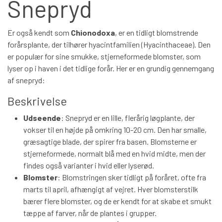
Snepryd
BÅREBUKETTER INSPIRATION
Er også kendt som
Chionodoxa
, er en tidligt blomstrende
forårsplante, der tilhører hyacintfamilien (Hyacinthaceae). Den
er populær for sine smukke, stjerneformede blomster, som
lyser op i haven i det tidlige forår. Her er en grundig gennemgang
af snepryd:
Beskrivelse
Udseende
: Snepryd er en lille, flerårig løgplante, der
vokser til en højde på omkring 10-20 cm. Den har smalle,
græsagtige blade, der spirer fra basen. Blomsterne er
stjerneformede, normalt blå med en hvid midte, men der
findes også varianter i hvid eller lyserød.
Blomster
: Blomstringen sker tidligt på foråret, ofte fra
marts til april, afhængigt af vejret. Hver blomsterstilk
bærer flere blomster, og de er kendt for at skabe et smukt
tæppe af farver, når de plantes i grupper.