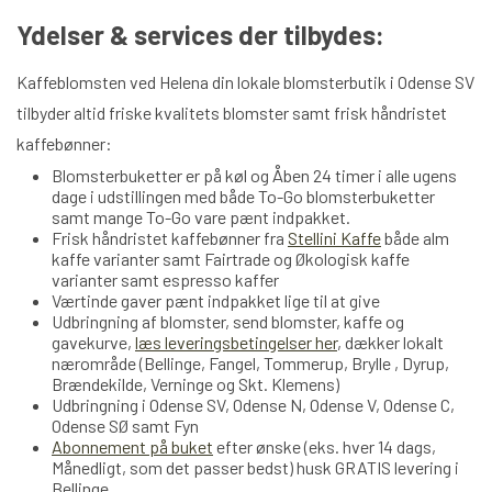
Ydelser & services der tilbydes:
Kaffeblomsten ved Helena din lokale blomsterbutik i Odense SV
tilbyder altid friske kvalitets blomster samt frisk håndristet
kaffebønner:
Blomsterbuketter er på køl og Åben 24 timer i alle ugens
dage i udstillingen med både To-Go blomsterbuketter
samt mange To-Go vare pænt indpakket.
Frisk håndristet kaffebønner fra
Stellini Kaffe
både alm
kaffe varianter samt Fairtrade og Økologisk kaffe
varianter samt espresso kaffer
Værtinde gaver pænt indpakket lige til at give
Udbringning af blomster, send blomster, kaffe og
gavekurve,
læs leveringsbetingelser her
, dækker lokalt
nærområde (Bellinge, Fangel, Tommerup, Brylle , Dyrup,
Brændekilde, Verninge og Skt. Klemens)
Udbringning i Odense SV, Odense N, Odense V, Odense C,
Odense SØ samt Fyn
Abonnement på buket
efter ønske (eks. hver 14 dags,
Månedligt, som det passer bedst) husk GRATIS levering i
Bellinge