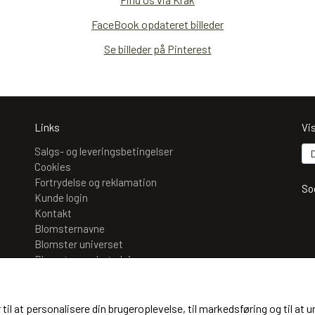
FaceBook opdateret billeder
Se billeder på Pinterest
Links
Vi
Salgs- og leveringsbetingelser
Cookies
Fortrydelse og reklamation
So
Kunde login
Kontakt
Blomsternavne
Blomster universet
Blomsternes betydning
Mo
Pasningsvejledning til blomster
Blomster i Odense – Kaffeblomsten ved Helena
 til at personalisere din brugeroplevelse, til markedsføring og til 