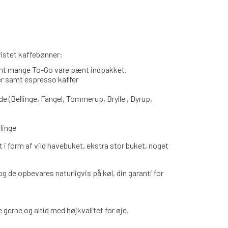
dristet kaffebønner:
samt mange To-Go vare pænt indpakket.
er samt espresso kaffer
e (Bellinge, Fangel, Tommerup, Brylle , Dyrup,
linge
t i form af vild havebuket, ekstra stor buket, noget
 de opbevares naturligvis på køl, din garanti for
gerne og altid med højkvalitet for øje.