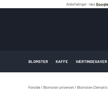
Anbefalinger - læs
Google
BLOMSTER
KAFFE
VÆRTINDEGAVER
BUKETTER INSPIRATION
Forside
Blomster universet
Blomsten Clematis
BRYLLUP SAMT OPGAVER INSPIRATION
SPECIELLE LEJLIGHEDSBUKETTER INSPI