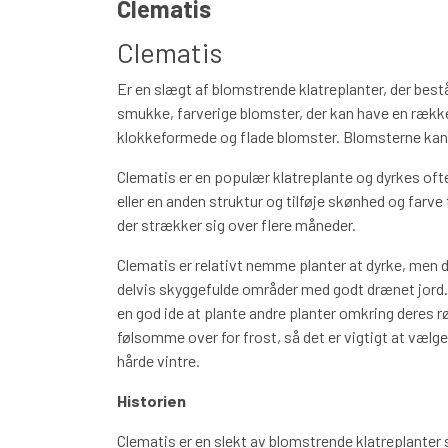
Clematis
BÅREBUKETTER INSPIRATION
Clematis
Er en slægt af blomstrende klatreplanter, der bestå
smukke, farverige blomster, der kan have en række
klokkeformede og flade blomster. Blomsterne kan være
Clematis er en populær klatreplante og dyrkes ofte
eller en anden struktur og tilføje skønhed og farve
der strækker sig over flere måneder.
Clematis er relativt nemme planter at dyrke, men de
delvis skyggefulde områder med godt drænet jord.
en god ide at plante andre planter omkring deres r
følsomme over for frost, så det er vigtigt at vælge 
hårde vintre.
Historien
Clematis er en slekt av blomstrende klatreplanter