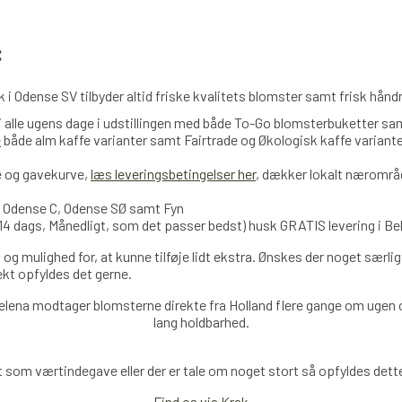
:
 i Odense SV tilbyder altid friske kvalitets blomster samt frisk hån
 i alle ugens dage i udstillingen med både To-Go blomsterbuketter 
e
både alm kaffe varianter samt Fairtrade og Økologisk kaffe variant
e og gavekurve,
læs leveringsbetingelser her
, dækker lokalt nærområd
, Odense C, Odense SØ samt Fyn
14 dags, Månedligt, som det passer bedst) husk GRATIS levering i Bel
 og mulighed for, at kunne tilføje lidt ekstra. Ønskes der noget særlig
fekt opfyldes det gerne.
elena modtager blomsterne direkte fra Holland
flere
gange om ugen og
lang holdbarhed.
 som værtindegave eller der er tale om noget stort så opfyldes dette 
Find os via Krak