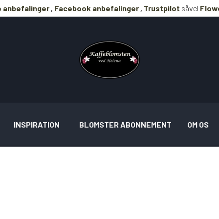
 anbefalinger
,
Facebook anbefalinger
,
Trustpilot
såvel
Flowe
INSPIRATION
BLOMSTER ABONNEMENT
OM OS
RATION