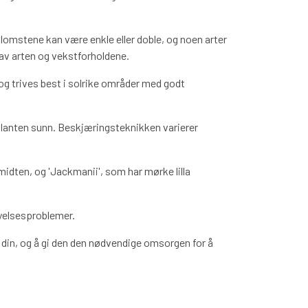
 Blomstene kan være enkle eller doble, og noen arter
av arten og vekstforholdene.
 og trives best i solrike områder med godt
 planten sunn. Beskjæringsteknikken varierer
idten, og 'Jackmanii', som har mørke lilla
øyelsesproblemer.
n din, og å gi den den nødvendige omsorgen for å