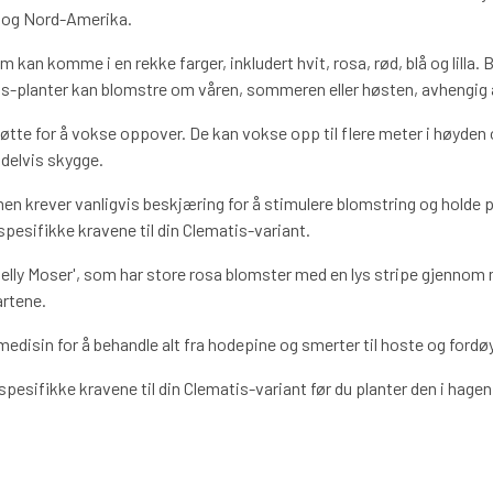
ia og Nord-Amerika.
m kan komme i en rekke farger, inkludert hvit, rosa, rød, blå og lilla.
tis-planter kan blomstre om våren, sommeren eller høsten, avhengig 
tøtte for å vokse oppover. De kan vokse opp til flere meter i høyden
 delvis skygge.
 men krever vanligvis beskjæring for å stimulere blomstring og holde
spesifikke kravene til din Clematis-variant.
elly Moser', som har store rosa blomster med en lys stripe gjennom m
artene.
l medisin for å behandle alt fra hodepine og smerter til hoste og ford
spesifikke kravene til din Clematis-variant før du planter den i hage