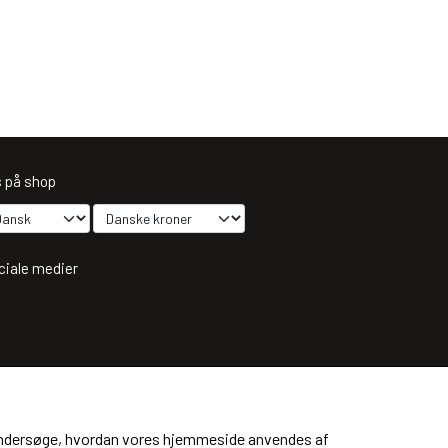
s på shop
ciale medier
dtag vores nyhedsbrev via e-mail
Tilmeld
at undersøge, hvordan vores hjemmeside anvendes af