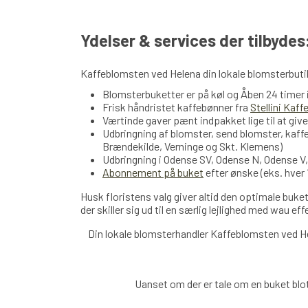
Ydelser & services der tilbydes
Kaffeblomsten ved Helena din lokale blomsterbutik
Blomsterbuketter er på køl og Åben 24 timer
Frisk håndristet kaffebønner fra
Stellini Kaff
Værtinde gaver pænt indpakket lige til at give
Udbringning af blomster, send blomster, kaff
Brændekilde, Verninge og Skt. Klemens)
Udbringning i Odense SV, Odense N, Odense V
Abonnement på buket
efter ønske (eks. hver 
Husk floristens valg giver altid den optimale buket
der skiller sig ud til en særlig lejlighed med wau ef
Din lokale blomsterhandler Kaffeblomsten ved H
Uanset om der er tale om en buket blot