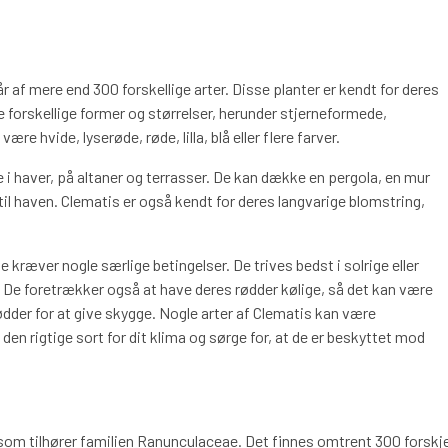
r af mere end 300 forskellige arter. Disse planter er kendt for deres
 forskellige former og størrelser, herunder stjerneformede,
 hvide, lyserøde, røde, lilla, blå eller flere farver.
 i haver, på altaner og terrasser. De kan dække en pergola, en mur
 til haven. Clematis er også kendt for deres langvarige blomstring,
 kræver nogle særlige betingelser. De trives bedst i solrige eller
 De foretrækker også at have deres rødder kølige, så det kan være
ødder for at give skygge. Nogle arter af Clematis kan være
den rigtige sort for dit klima og sørge for, at de er beskyttet mod
 som tilhører familien Ranunculaceae. Det finnes omtrent 300 forskje