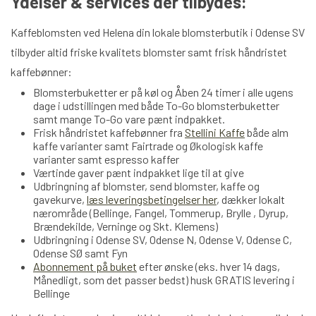
Ydelser & services der tilbydes:
Kaffeblomsten ved Helena din lokale blomsterbutik i Odense SV
tilbyder altid friske kvalitets blomster samt frisk håndristet
kaffebønner:
Blomsterbuketter er på køl og Åben 24 timer i alle ugens
dage i udstillingen med både To-Go blomsterbuketter
samt mange To-Go vare pænt indpakket.
Frisk håndristet kaffebønner fra
Stellini Kaffe
både alm
kaffe varianter samt Fairtrade og Økologisk kaffe
varianter samt espresso kaffer
Værtinde gaver pænt indpakket lige til at give
Udbringning af blomster, send blomster, kaffe og
gavekurve,
læs leveringsbetingelser her
, dækker lokalt
nærområde (Bellinge, Fangel, Tommerup, Brylle , Dyrup,
Brændekilde, Verninge og Skt. Klemens)
Udbringning i Odense SV, Odense N, Odense V, Odense C,
Odense SØ samt Fyn
Abonnement på buket
efter ønske (eks. hver 14 dags,
Månedligt, som det passer bedst) husk GRATIS levering i
Bellinge