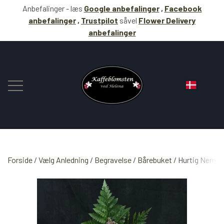
Anbefalinger - læs
Google anbefalinger
,
Facebook
anbefalinger
,
Trustpilot
såvel
Flower Delivery
anbefalinger
Forside
Vælg Anledning
BLOMSTER
Begravelse
Bårebuket
Hurtig Nem be
KAFFE