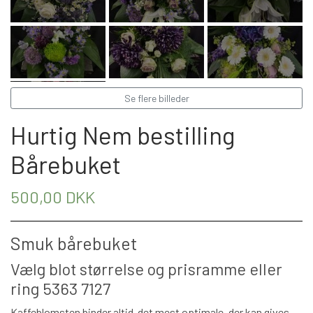
BÅREBUKETTER INSPIRATION
Se flere billeder
Hurtig Nem bestilling
Bårebuket
500,00 DKK
Smuk bårebuket
Vælg blot størrelse og prisramme eller
ring 5363 7127
Kaffeblomsten binder altid det mest optimale, der kan gives