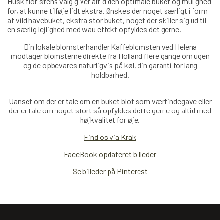
Husk floristens valg giver altid den optimale buket og mulighed
for, at kunne tilføje lidt ekstra. Ønskes der noget særligt i form
af vild havebuket, ekstra stor buket, noget der skiller sig ud til
en særlig lejlighed med wau effekt opfyldes det gerne.
Din lokale blomsterhandler Kaffeblomsten ved Helena
modtager blomsterne direkte fra Holland
flere
gange om ugen
og de opbevares naturligvis på køl, din garanti for lang
holdbarhed.
Uanset om der er tale om en buket blot som værtindegave eller
der er tale om noget stort så opfyldes dette gerne og altid med
højkvalitet for øje.
Find os via Krak
FaceBook opdateret billeder
Se billeder på Pinterest