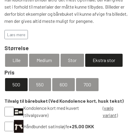
set i forhold til materialer der måtte kunne tilbydes. Billeder er
derfor blot eksempler og bårebuket vil kunne afvige fra billedet,
men der gives altid meste muligt for pengene.
Bårebuketter der ønskes bragt ud vil blive leveret minimum 30
Læs mere
min før ceremonien. Her vil kirkens eller kapellets personale
sørge for at bårebuket lægges på plads samt give evt. kort til
Størrelse
nærmeste pårørende.
Lille
Medium
Stor
Ekstra stor
VIGTIGT
- kan kirke ikke vælges i nedenstående quick check,
Pris
dækker vi den ikke
500
550
600
700
Husk bestillingsfrister
i forhold til evt.
levering læs mere her
Tilvalg til bårebuket (Ved Kondolence kort, husk tekst)
Kondolence kort med kuvert
(vælg
(tilvalgsvare)
variant)
Håndbundet satinsløjfe
+25,00 DKK