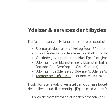
Ydelser & services der tilbydes
Kaffeblomsten ved Helena din lokale blomsterbutik
Blomsterbuketter er på køl og Åben 24 timer
Frisk håndristet kaffebønner fra
Stellini Kaff
Værtinde gaver pænt indpakket lige til at give
Udbringning af blomster, send blomster, kaff
Brændekilde, Verninge og Skt. Klemens)
Udbringning i Odense SV, Odense N, Odense V
Abonnement på buket
efter ønske (eks. hver 
Husk floristens valg giver altid den optimale buket
der skiller sig ud til en særlig lejlighed med wau ef
Din lokale blomsterhandler Kaffeblomsten ved H