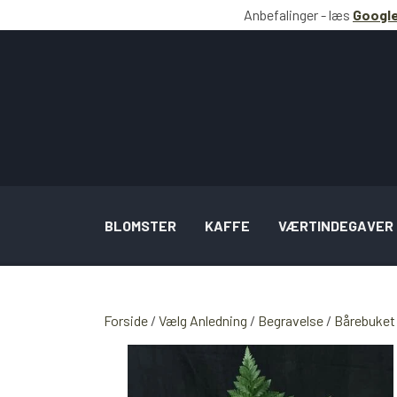
Anbefalinger - læs
Google
BLOMSTER
KAFFE
VÆRTINDEGAVER
BUKETTER INSPIRATION
Forside
Vælg Anledning
Begravelse
Bårebuket
BRYLLUP SAMT OPGAVER INSPIRATION
SPECIELLE LEJLIGHEDSBUKETTER INSPI