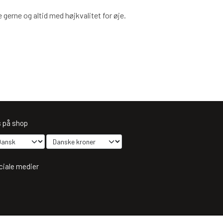
gerne og altid med højkvalitet for øje.
s på shop
ciale medier
dtag vores nyhedsbrev via e-mail