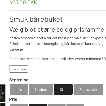
425,00 DKK
Smuk bårebuket
Vælg blot størrelse og prisramme e
Kaffeblomsten binder altid det mest optimale, der kan gives set
Billeder er derfor blot eksempler og bårebuket vil kunne afvige 
pengene.
Bårebuketter der ønskes bragt ud vil blive leveret minimum 30 
personale sørge for at bårebuket lægges på plads samt give e
Læs mere
VIGTIGT
- kan kirke ikke vælges i nedenstående quick check, 
Størrelse
Husk bestillingsfrister
i forhold til evt.
levering læs mere he
Lille
Medium
Stor
Ekstra stor
Pris