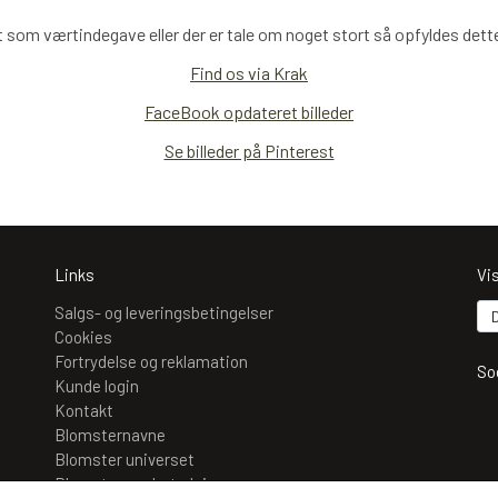
 som værtindegave eller der er tale om noget stort så opfyldes dette 
Find os via Krak
FaceBook opdateret billeder
Se billeder på Pinterest
Links
Vi
Salgs- og leveringsbetingelser
Cookies
Fortrydelse og reklamation
So
Kunde login
Kontakt
Blomsternavne
Blomster universet
Blomsternes betydning
Mo