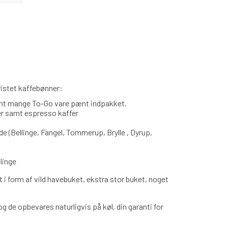
dristet kaffebønner:
samt mange To-Go vare pænt indpakket.
er samt espresso kaffer
e (Bellinge, Fangel, Tommerup, Brylle , Dyrup,
linge
t i form af vild havebuket, ekstra stor buket, noget
 de opbevares naturligvis på køl, din garanti for