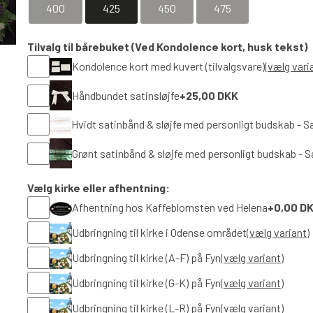
400
425
450
475
Tilvalg til bårebuket (Ved Kondolence kort, husk tekst)
Kondolence kort med kuvert (tilvalgsvare)
(vælg vari
Håndbundet satinsløjfe
+25,00 DKK
Hvidt satinbånd & sløjfe med personligt budskab - S
Grønt satinbånd & sløjfe med personligt budskab - S
Vælg kirke eller afhentning:
Afhentning hos Kaffeblomsten ved Helena
+0,00 D
Udbringning til kirke i Odense området
(vælg variant)
Udbringning til kirke (A-F) på Fyn
(vælg variant)
Udbringning til kirke (G-K) på Fyn
(vælg variant)
Udbringning til kirke (L-R) på Fyn
(vælg variant)