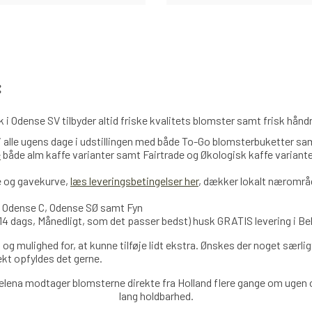
:
 i Odense SV tilbyder altid friske kvalitets blomster samt frisk hån
 i alle ugens dage i udstillingen med både To-Go blomsterbuketter 
e
både alm kaffe varianter samt Fairtrade og Økologisk kaffe variant
e og gavekurve,
læs leveringsbetingelser her
, dækker lokalt nærområd
, Odense C, Odense SØ samt Fyn
14 dags, Månedligt, som det passer bedst) husk GRATIS levering i Bel
 og mulighed for, at kunne tilføje lidt ekstra. Ønskes der noget særlig
fekt opfyldes det gerne.
elena modtager blomsterne direkte fra Holland
flere
gange om ugen og
lang holdbarhed.