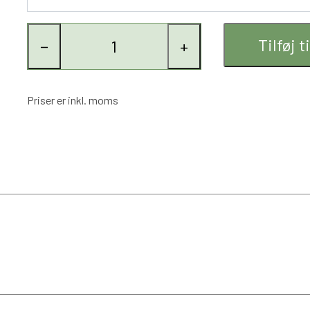
Tilføj t
−
+
Priser er inkl. moms