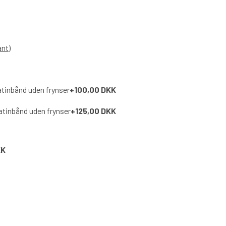
ant)
atinbånd uden frynser
+100,00 DKK
atinbånd uden frynser
+125,00 DKK
KK