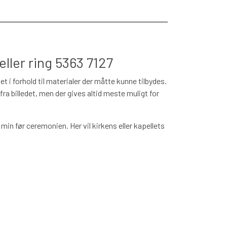
ller ring 5363 7127
 i forhold til materialer der måtte kunne tilbydes.
fra billedet, men der gives altid meste muligt for
min før ceremonien. Her vil kirkens eller kapellets
vt. kort til nærmeste pårørende.
dækker vi den ikke
r