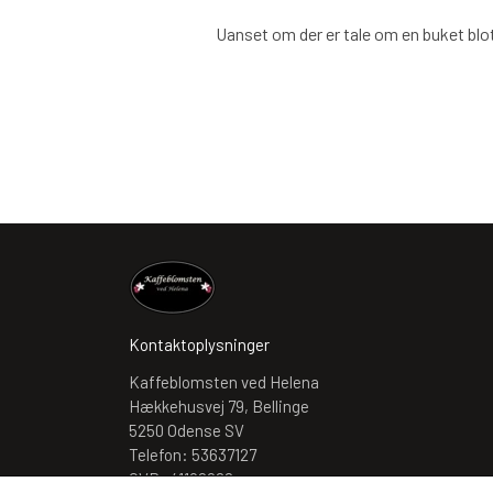
Uanset om der er tale om en buket blot
Kontaktoplysninger
Kaffeblomsten ved Helena
Hækkehusvej 79, Bellinge
5250 Odense SV
Telefon: 53637127
CVR: 41192062