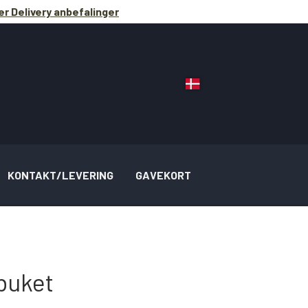
r Delivery anbefalinger
KONTAKT/LEVERING
GAVEKORT
buket