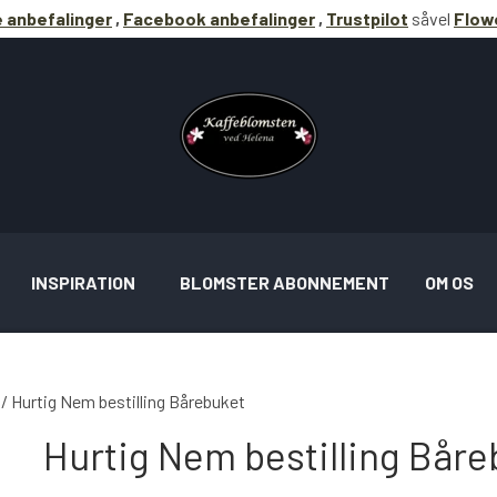
 anbefalinger
,
Facebook anbefalinger
,
Trustpilot
såvel
Flowe
INSPIRATION
BLOMSTER ABONNEMENT
OM OS
Hurtig Nem bestilling Bårebuket
Hurtig Nem bestilling Båre
RATION