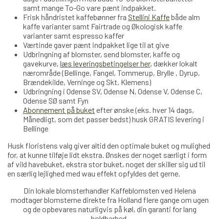
samt mange To-Go vare pænt indpakket.
Frisk håndristet kaffebønner fra
Stellini Kaffe
både alm
kaffe varianter samt Fairtrade og Økologisk kaffe
varianter samt espresso kaffer
Værtinde gaver pænt indpakket lige til at give
Udbringning af blomster, send blomster, kaffe og
gavekurve,
læs leveringsbetingelser her
, dækker lokalt
nærområde (Bellinge, Fangel, Tommerup, Brylle , Dyrup,
Brændekilde, Verninge og Skt. Klemens)
Udbringning i Odense SV, Odense N, Odense V, Odense C,
Odense SØ samt Fyn
Abonnement på buket
efter ønske (eks. hver 14 dags,
Månedligt, som det passer bedst) husk GRATIS levering i
Bellinge
Husk floristens valg giver altid den optimale buket og mulighed
for, at kunne tilføje lidt ekstra. Ønskes der noget særligt i form
af vild havebuket, ekstra stor buket, noget der skiller sig ud til
en særlig lejlighed med wau effekt opfyldes det gerne.
Din lokale blomsterhandler Kaffeblomsten ved Helena
modtager blomsterne direkte fra Holland
flere
gange om ugen
og de opbevares naturligvis på køl, din garanti for lang
holdbarhed.