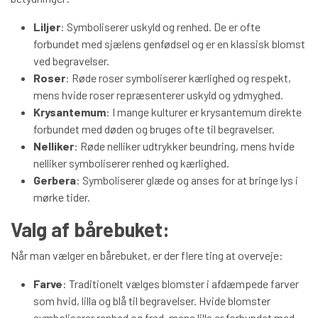
Liljer
: Symboliserer uskyld og renhed. De er ofte
forbundet med sjælens genfødsel og er en klassisk blomst
ved begravelser.
Roser
: Røde roser symboliserer kærlighed og respekt,
mens hvide roser repræsenterer uskyld og ydmyghed.
Krysantemum
: I mange kulturer er krysantemum direkte
forbundet med døden og bruges ofte til begravelser.
Nelliker
: Røde nelliker udtrykker beundring, mens hvide
nelliker symboliserer renhed og kærlighed.
Gerbera
: Symboliserer glæde og anses for at bringe lys i
mørke tider.
Valg af bårebuket:
Når man vælger en bårebuket, er der flere ting at overveje:
Farve
: Traditionelt vælges blomster i afdæmpede farver
som hvid, lilla og blå til begravelser. Hvide blomster
symboliserer renhed og fred, mens lilla er forbundet med