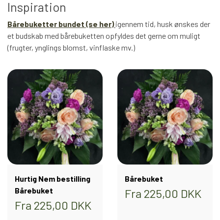
Inspiration
VÆRTINDEGAVER
Bårebuketter bundet (se her)
igennem tid, husk ønskes der
et budskab med bårebuketten opfyldes det gerne om muligt
(frugter, ynglings blomst, vinflaske mv.)
INSPIRATION
BUKETTER INSPIRATION
BLOMSTER ABONNEMENT
BRYLLUP SAMT OPGAVER
OM OS
INSPIRATION
SPECIELLE LEJLIGHEDSBUKETTER
KONTAKT/LEVERING
Hurtig Nem bestilling
Bårebuket
INSPIRATION
Bårebuket
Fra 225,00 DKK
Fra 225,00 DKK
GAVEKORT