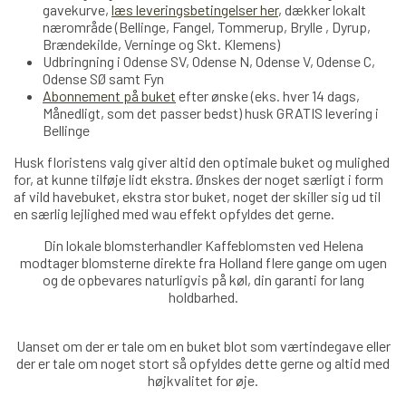
gavekurve,
læs leveringsbetingelser her
, dækker lokalt
nærområde (Bellinge, Fangel, Tommerup, Brylle , Dyrup,
Brændekilde, Verninge og Skt. Klemens)
Udbringning i Odense SV, Odense N, Odense V, Odense C,
Odense SØ samt Fyn
Abonnement på buket
efter ønske (eks. hver 14 dags,
Månedligt, som det passer bedst) husk GRATIS levering i
Bellinge
Husk floristens valg giver altid den optimale buket og mulighed
for, at kunne tilføje lidt ekstra. Ønskes der noget særligt i form
af vild havebuket, ekstra stor buket, noget der skiller sig ud til
en særlig lejlighed med wau effekt opfyldes det gerne.
Din lokale blomsterhandler Kaffeblomsten ved Helena
modtager blomsterne direkte fra Holland
flere
gange om ugen
og de opbevares naturligvis på køl, din garanti for lang
holdbarhed.
Uanset om der er tale om en buket blot som værtindegave eller
der er tale om noget stort så opfyldes dette gerne og altid med
højkvalitet for øje.