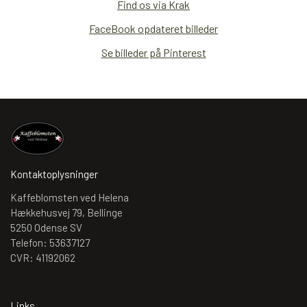
Find os via Krak
FaceBook opdateret billeder
Se billeder på Pinterest
Kontaktoplysninger
Kaffeblomsten ved Helena
Hækkehusvej 79, Bellinge
5250 Odense SV
Telefon: 53637127
CVR: 41192062
Links