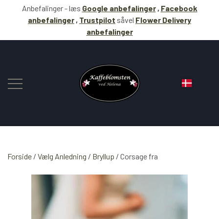
Anbefalinger - læs
Google anbefalinger
,
Facebook
anbefalinger
,
Trustpilot
såvel
Flower Delivery
anbefalinger
Forside
Vælg Anledning
BLOMSTER
Bryllup
Corsage fra
KAFFE