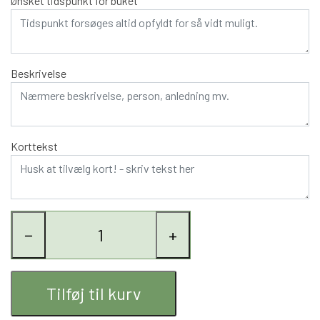
Ønsket tidspunkt for buket
Sådan bestiller du
Vælg Pris
Angiv anledning (f.eks. fødselsdag, tak, romantik)
Beskrivelse
Korttekst
−
+
Tilføj til kurv