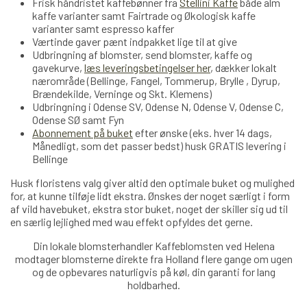
Frisk håndristet kaffebønner fra
Stellini Kaffe
både alm
kaffe varianter samt Fairtrade og Økologisk kaffe
varianter samt espresso kaffer
Værtinde gaver pænt indpakket lige til at give
Udbringning af blomster, send blomster, kaffe og
gavekurve,
læs leveringsbetingelser her
, dækker lokalt
nærområde (Bellinge, Fangel, Tommerup, Brylle , Dyrup,
Brændekilde, Verninge og Skt. Klemens)
Udbringning i Odense SV, Odense N, Odense V, Odense C,
Odense SØ samt Fyn
Abonnement på buket
efter ønske (eks. hver 14 dags,
Månedligt, som det passer bedst) husk GRATIS levering i
Bellinge
Husk floristens valg giver altid den optimale buket og mulighed
for, at kunne tilføje lidt ekstra. Ønskes der noget særligt i form
af vild havebuket, ekstra stor buket, noget der skiller sig ud til
en særlig lejlighed med wau effekt opfyldes det gerne.
Din lokale blomsterhandler Kaffeblomsten ved Helena
modtager blomsterne direkte fra Holland
flere
gange om ugen
og de opbevares naturligvis på køl, din garanti for lang
holdbarhed.