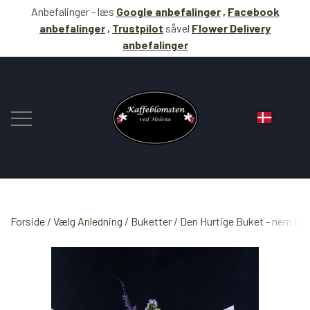
Anbefalinger - læs
Google anbefalinger
,
Facebook
anbefalinger
,
Trustpilot
såvel
Flower Delivery
anbefalinger
Forside
Vælg Anledning
BLOMSTER
Buketter
Den Hurtige Buket - nem best
KAFFE