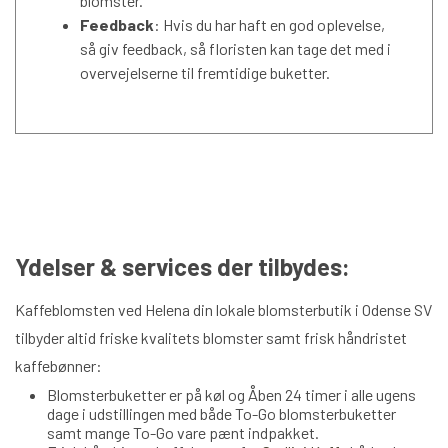
blomster.
Feedback
: Hvis du har haft en god oplevelse,
så giv feedback, så floristen kan tage det med i
overvejelserne til fremtidige buketter.
Ydelser & services der tilbydes:
Kaffeblomsten ved Helena din lokale blomsterbutik i Odense SV
tilbyder altid friske kvalitets blomster samt frisk håndristet
kaffebønner:
Blomsterbuketter er på køl og Åben 24 timer i alle ugens
dage i udstillingen med både To-Go blomsterbuketter
samt mange To-Go vare pænt indpakket.