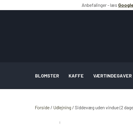
Anbefalinger - læs
Google
BLOMSTER
KAFFE
VÆRTINDEGAVER
BUKETTER INSPIRATION
Forside
Udlejning
Siddevæg uden vindue (2 dage
BRYLLUP SAMT OPGAVER INSPIRATION
SPECIELLE LEJLIGHEDSBUKETTER INSPI