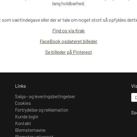
lang holdbarhed.
 som værtindegave eller der er tale om noget stort så opfyldes dette 
Find os via Krak
FaceBook opdateret billeder
Se billeder på Pinterest
Links
Vi
Salgs- og leveringsbetingelser
Cookies
Fortrydelse og reklamation
So
Kunde login
Kontakt
Blomsternavne
Blomster universet