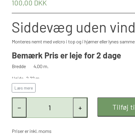
100,00 DKK
Siddevæg uden vin
Monteres nemt med velcro i top og i hjørner eller lynes sammen
Bemærk Pris er leje for 2 dage
Bredde
4,00 m.
Højde
2,22 m.
Læs mere
Farve
Hvid
UV
UV-modstandsdygtig
Tilføj t
−
+
Vandtæt
100% vandtæt
Bemærk
Priser er inkl. moms