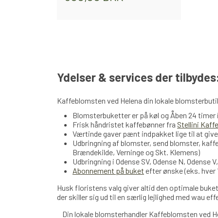
Ydelser & services der tilbydes
Kaffeblomsten ved Helena din lokale blomsterbutik
Blomsterbuketter er på køl og Åben 24 timer
Frisk håndristet kaffebønner fra
Stellini Kaff
Værtinde gaver pænt indpakket lige til at give
Udbringning af blomster, send blomster, kaff
Brændekilde, Verninge og Skt. Klemens)
Udbringning i Odense SV, Odense N, Odense V
Abonnement på buket
efter ønske (eks. hver 
Husk floristens valg giver altid den optimale buket
der skiller sig ud til en særlig lejlighed med wau ef
Din lokale blomsterhandler Kaffeblomsten ved H