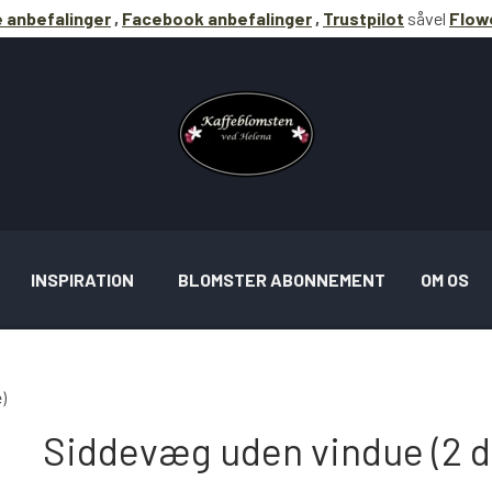
 anbefalinger
,
Facebook anbefalinger
,
Trustpilot
såvel
Flowe
INSPIRATION
BLOMSTER ABONNEMENT
OM OS
)
Siddevæg uden vindue (2 d
RATION