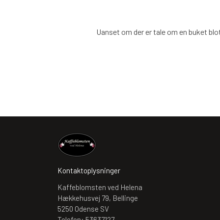
Uanset om der er tale om en buket blot
Kontaktoplysninger
Kaffeblomsten ved Helena
Hækkehusvej 79, Bellinge
5250 Odense SV
Telefon: 53637127